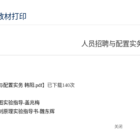
教材打印
人员招聘与配置实务
配置实务 韩阳.pdf
】已下载
140
次
图实验指导-盖兆梅
制原理实验指导书-魏东辉
关闭