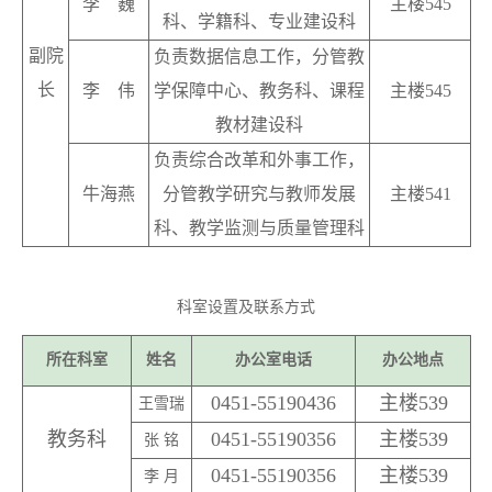
李 巍
主楼545
科、学籍科、专业建设科
副院
负责数据信息工作，分管教
长
李 伟
学保障中心、教务科、课程
主楼545
教材建设科
负责综合改革和外事工作，
牛海燕
分管
教学研究与教师发展
主楼541
科、教学监测与质量管理科
科室设置及联系方式
所在科室
姓名
办公室电话
办公地点
0451-55190436
主楼
539
王雪瑞
教务科
0451-55190356
主楼539
张 铭
0451-55190356
主楼
539
李 月