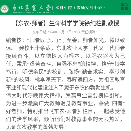
【东农·师者】生命科学学院徐纯柱副教授
发布日期:2024年05月02日 09:14 责任编辑：
编者按：“师者匠心，止于至善；师者如光，微以致
远。”
建校七十余载，东北农业大学一代又一代师者
接续奋斗，以立德树人为根本，以强农兴农为己
任，秉承“艰苦奋斗，自强不息”的精神，恪守“博学
笃行、明德亲民”的校训，弘扬“勤奋求实、奉献创
新”的校风，桃李满天下，春晖遍四方，为祖国教育
事业和现代化建设注入了源于东农的勃勃生机。
伟大时代呼唤伟大精神，崇高事业需要榜样引领。
为进一步激励广大教师躬身教育事业，争做“四有”
好老师，特别推出《东农·师者》栏目，
一起感受他
们的治学风采，倾听他们对教育事业的无限热爱，
见证东农教学的蓬勃发展！