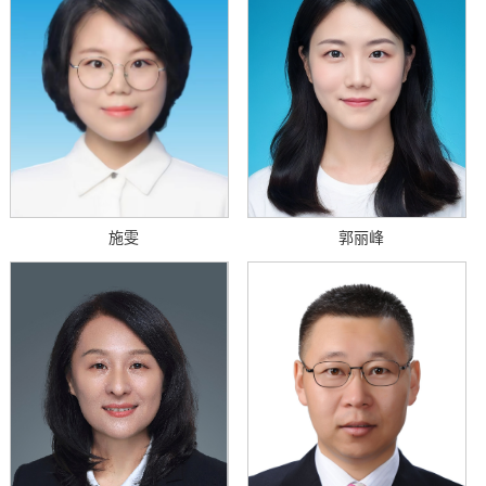
施雯
郭丽峰