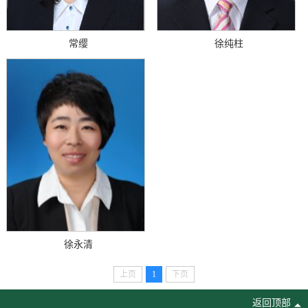
常缨
徐纯柱
徐永清
上页
1
下页
返回顶部