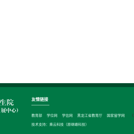
友情链接
教育部
学位网
学信网
黑龙江省教育厅
国家留学网
《
技术支持：乘云科技（原继峰科技）