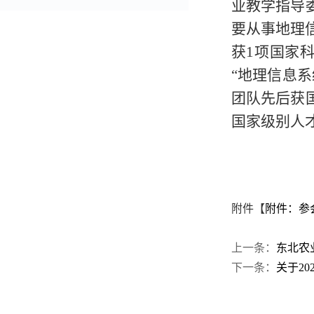
业教学指导
要从事地理
获1项国家
“地理信息
团队先后获
国家级别人
附件【
附件：参会
上一条：
东北农
下一条：
关于20