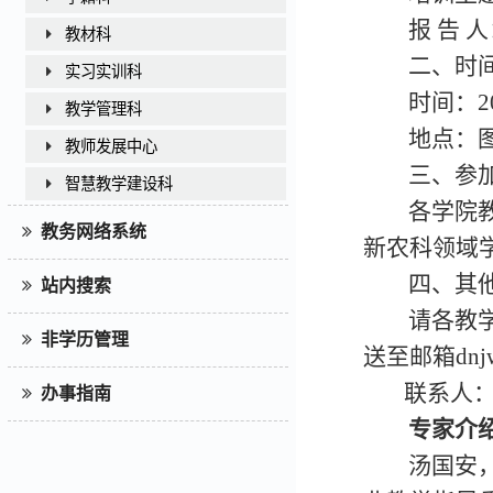
报
告
人
教材科
二、时
实习实训科
时间：2
教学管理科
地点：图
教师发展中心
三、参
智慧教学建设科
各学院
教务网络系统
新农科领域学
四、其
站内搜索
请各教
非学历管理
送至邮箱dnjwc
联系人：李
办事指南
专家介
汤国安