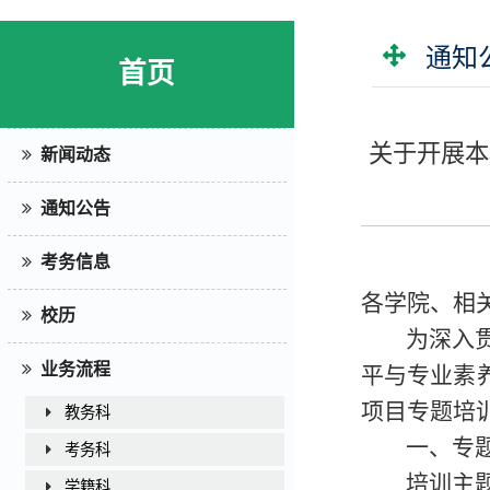
通知
首页
关于开展本
新闻动态
通知公告
考务信息
各学院、相
校历
为深入
业务流程
平与专业素
项目专题培
教务科
一、专
考务科
培训主
学籍科