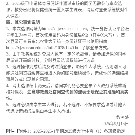
2、2025级已申请体育保健班并通过审核的同学无需参与本次选
课，教务已经将保健班统一置入学生课表，请及时登录系统核对个
人课表。
四、其它事宜说明
1、本次选课网址为https://zhjwxs.neau.edu.cn，统一身份认证平台账
号学生为学号，首次使用密码为身份证后6位（其中X大写），首
次登录可查看东北农业大学统一身份认证平台使用指南
https://xjzx.neau.edu.cn/info/1078/1240.htm了解登录方式。
2、由于教务系统对登录人数有一定的承载量，请参加选课的同学
尽量错开高峰时段，分时登录选课系统进行选课。
3、选课操作完成后请及时注销登录，退出个人系统，否则别人可
能通过浏览器缓存直接进入你的账号继续操作，造成你的选课结果
遭篡改或出现其它问题。
4、网上选课结束两天后，请同学们务必要登录个人教务系统重新
核对课表，
注意非教务处官网查询到的课表无法保证其准确和真实
性。
5、选课必须由学生本人进行，若不选课、不按要求选课或让他人
代选所造成的后果由学生本人承担。
教务处
2025年9月15日
附件【
附件1：2025-2026-1学期2025级大学体育（1）各班级指定