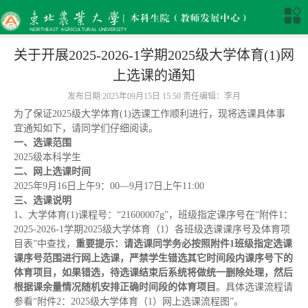
关于开展2025-2026-1学期2025级大学体育(1)网
上选课的通知
发布日期:2025年09月15日 15:50 责任编辑：李月
为了保证2025级大学体育(1)选课工作顺利进行，现将选课具体事
宜通知如下，请同学们仔细阅读。
一、选课范围
2025级本科学生
二、网上选课时间
2025年9月16日上午9：00—9月17日上午11:00
三、选课说明
1、大学体育(1)课程号：“21600007g”，班级指定课序号在“附件1：
2025-2026-1学期2025级大学体育（1）各班级选课课序号及体育项
目表”中查找，
重要提示：
请选课同学务必按照附件1班级指定选课
课序号范围进行网上选课，严禁学生错选其它时间段内课序号下的
体育项目，如果错选，待选课结束后系统将做统一删除处理，然后
根据课余量情况随机安排正确时间段的体育项目
。具体选课流程请
参看“附件2：2025级大学体育（1）网上选课流程图”。