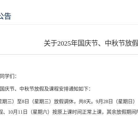
公告
关于2025年国庆节、中秋节放
同学们：
国庆节、中秋节放假
及课程
安排通知如下：
星期
三
）至
8
日（星期
三
）放假调休，共
8天。9月28日
（
星期日
）
程
、
10月
11
日（
星期六
）按原
上课时间正常
上课，
其余放假期间