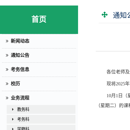
通知
首页
新闻动态
通知公告
考务信息
各位老师及
现将
202
5
年
校历
10
月
1
日（
业务流程
（星期
二
）的课
教务科
考务科
学籍科