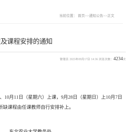
当前位置：
首页
>>
通知公告
>>
正文
假及课程安排的通知
4234
管理员 2025年09月17日 14:36 浏览次数：
次
、10月11日（
星期六
）
上课，
9月28日
（
星期日
）上
10月7日
所缺课程由任课教师自行安排补上
。
东北农业大学教务处