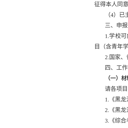
征得本人同
（4）已
三、申报
1.学校
目（含青年学
2.国家
四、工作
（一）材
请各项目
1.《黑
2.《黑
3.《综