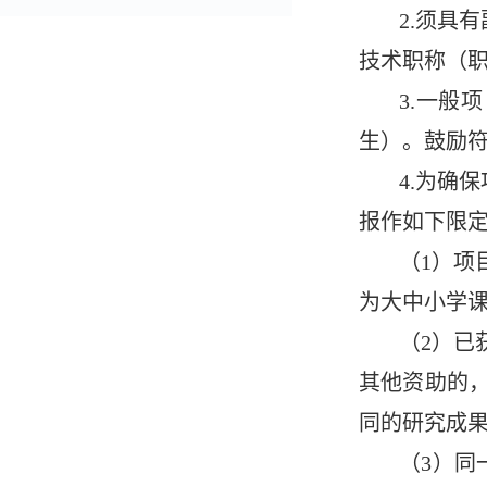
2.须具
技术职称（
3.一般
生）。鼓励
4.为确
报作如下限
（1）项
为大中小学
（2）已
其他资助的
同的研究成
（3）同