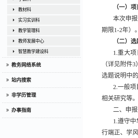
（一）项
教材科
本次申报
实习实训科
期限1-2年）
教学管理科
（二）选
教师发展中心
智慧教学建设科
1.重大
（详见附件
教务网络系统
选题说明中
站内搜索
2.一般
非学历管理
相关研究等
二、申报
办事指南
1.遵守
行端正、学