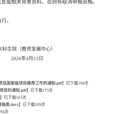
人信息或相关背景资料，否则将取消申报资格。
执行。
发展中心）
月23日
及国家级项目推荐工作的通知.pdf
】已下载
194
次
目的通知.pdf
】已下载
173
次
】已下载
163
次
南.docx
】已下载
209
次
194
次