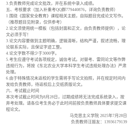
3.负责教师完成论文批改，并在系统中录入成绩。
五、考核要求（加入补重考QQ群779440876，详询负责教师）
1.围绕《国家安全教育》课程相关主题，自拟题目完成论文写作。
（推荐题目见附录，仅供参考）
2.论文须使用统一模板（包括封面和正文，由负责教师提供），论
文必须手写！
3.论文内容要做到主题明确，逻辑清晰，结构严谨，叙述流畅，理
论联系实际，且保证字迹工整。
4.论文字数不得少于3000字。
5.考生应遵守考试各项规定，诚信考试。对替考、雷同论文等作弊
违规行为，将按《东北农业大学本科学生考试违规处理办法》严肃
处理。
6.由于特殊情况未返校的学生需将手写论文拍照，并在规定时间内
发给负责教师，待返校后上交纸质版论文。
六、考试截止时间
本次考试截止时间为8月28日，过期成绩将无法完成系统录入，按
弃考处理。请各位考生务必于此时间前按负责教师具体要求提交课
程论文。
马克思主义学院 2025年7月28日
负责教师汪振友：13936179139