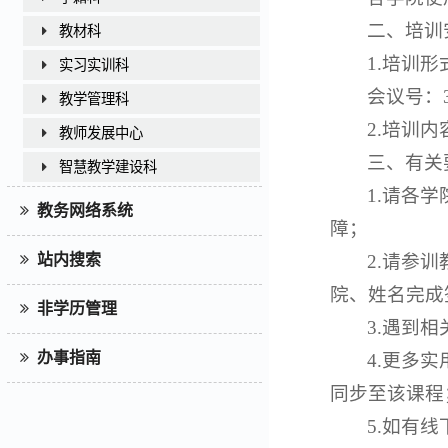
二、培训
教材科
1.培训
实习实训科
会议号：38
教学管理科
2.培训
教师发展中心
三、有关
智慧教学建设科
1.请各
教务网络系统
障；
2.请参
站内搜索
院、姓名完成
非学历管理
3.遇到
办事指南
4.更多
同步至该课程
5.如有