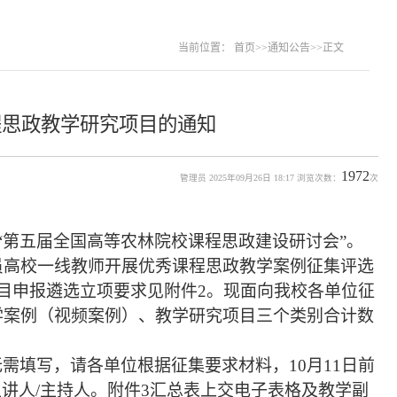
当前位置：
首页
>>
通知公告
>>
正文
程思政教学研究项目的通知
1972
管理员 2025年09月26日 18:17 浏览次数：
次
举办“第五届全国高等农林院校课程思政建设研讨
会”。
员高校一线教师开展优秀课程思政教学案例征集评选
目申报遴选立项要求见附件2。现面向我校各单位征
学案例（视频案例）、教学研究项目三个类别合计数
需填写，请各单位根据征集要求材料，10月11日前
主讲人/主持人。附件3汇总表上交电子表格及教学副