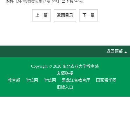
附件【
体育成绩认定办法.pdf
】已下载
343
次
上一篇
返回目录
下一篇
返回顶部
Copyright © 2020 东北农业大学教务处
友情链接
教育部
学位网
学信网
黑龙江省教育厅
国家留学网
旧版入口