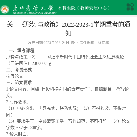
关于《形势与政策》2022-2023-1学期重考的通
知
发布日期:2023年02月24日 15:14 责任编辑：蔡文鹏
一、
重考
课程
形势与政策（2）——习近平新时代中国特色社会主义思想概论
（四进四信）23600021g
二、
考试形式
撰写论文
三、论文要求
1.论文内容：围绕“建设科技强国的青年责任”，
自拟题目
，撰写论
文。
2.写作要求：
（1）中心突出、内容充实、联系实际；（2）不得抄袭、不得雷
同；
（3）要求手写，字迹清楚工整，写作规范，不可打印。（4）论文
字数不少于2000字。
3.论文封面：