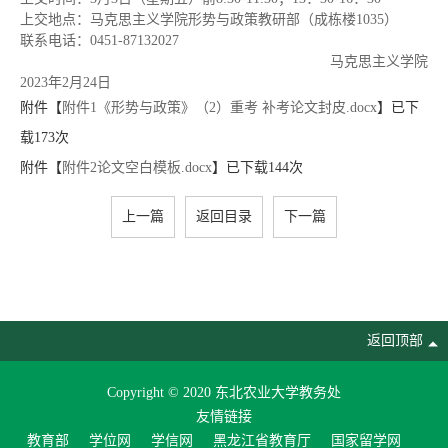
上交地点：马克思主义学院形势与政策教研部（成栋楼1035）
联系电话：0451-87132027
马克思主义学院
2023年2月24日
附件【
附件1《形势与政策》（2）重考 补考论文封皮.docx
】已下
载
173
次
附件【
附件2论文空白模板.docx
】已下载
144
次
上一篇
返回目录
下一篇
返回顶部
Copyright © 2020 东北农业大学教务处
友情链接
教育部
学位网
学信网
黑龙江省教育厅
国家留学网