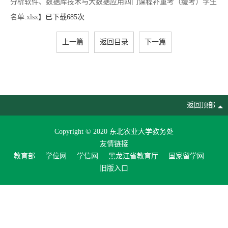
分析软件、数据库技术与大数据应用四门课程补重考（缓考）学生
名单.xlsx
】已下载
685
次
上一篇
返回目录
下一篇
返回顶部
Copyright © 2020 东北农业大学教务处
友情链接
教育部
学位网
学信网
黑龙江省教育厅
国家留学网
旧版入口